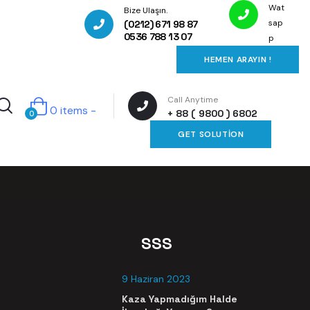
Wat
Bize Ulaşın.
sap
(0212) 671 98 87
0536 788 13 07
p
HEMEN ARAYIN !
Call Anytime
0 items -
+ 88 ( 9800 ) 6802
0
GET SOLUTION
SSS
9 Haziran 2023
Kaza Yapmadığım Halde