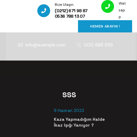
Wat
Bize Ulaşın.
sap
(0212) 671 98 87
0536 788 13 07
p
HEMEN ARAYIN !
info@example.com
000 888 999
SSS
9 Haziran 2023
Kaza Yapmadığım Halde
İkaz Işığı Yanıyor ?