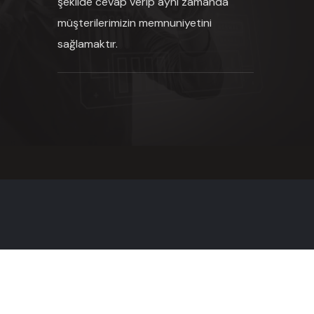
şekilde cevap verip aynı zamanda
müşterilerimizin memnuniyetini
sağlamaktır.